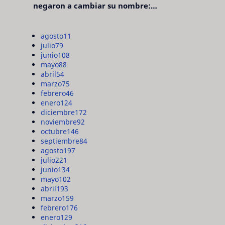
negaron a cambiar su nombre:
"pensaron que era pretencioso"
agosto
11
julio
79
junio
108
mayo
88
abril
54
marzo
75
febrero
46
enero
124
diciembre
172
noviembre
92
octubre
146
septiembre
84
agosto
197
julio
221
junio
134
mayo
102
abril
193
marzo
159
febrero
176
enero
129