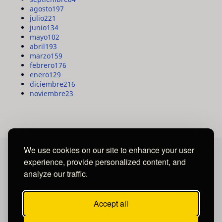
agosto
197
julio
221
junio
134
mayo
102
abril
193
marzo
159
febrero
176
enero
129
diciembre
216
noviembre
23
We use cookies on our site to enhance your user
experience, provide personalized content, and
MAYA MEDIA GROUP
analyze our traffic.
Ubicados en Tegucigalpa - Honduras.
Accept all