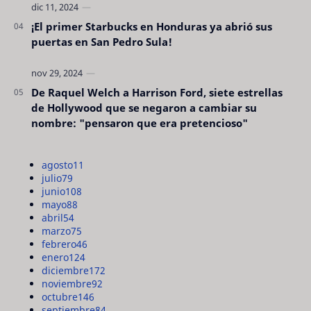
¡El primer Starbucks en Honduras ya abrió sus
puertas en San Pedro Sula!
De Raquel Welch a Harrison Ford, siete estrellas
de Hollywood que se negaron a cambiar su
nombre: "pensaron que era pretencioso"
agosto
11
julio
79
junio
108
mayo
88
abril
54
marzo
75
febrero
46
enero
124
diciembre
172
noviembre
92
octubre
146
septiembre
84