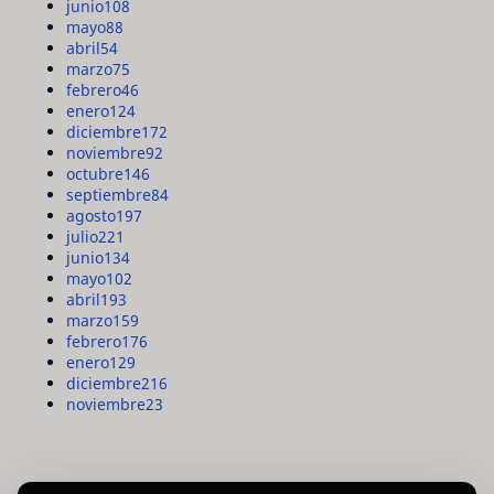
junio
108
mayo
88
abril
54
marzo
75
febrero
46
enero
124
diciembre
172
noviembre
92
octubre
146
septiembre
84
agosto
197
julio
221
junio
134
mayo
102
abril
193
marzo
159
febrero
176
enero
129
diciembre
216
noviembre
23