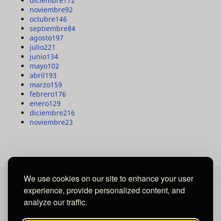
diciembre
172
noviembre
92
octubre
146
septiembre
84
agosto
197
julio
221
junio
134
mayo
102
abril
193
marzo
159
febrero
176
enero
129
diciembre
216
noviembre
23
We use cookies on our site to enhance your user
experience, provide personalized content, and
MAYA MEDIA GROUP
analyze our traffic.