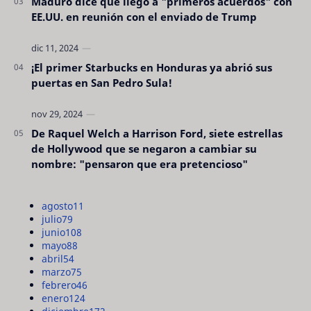
Maduro dice que llegó a "primeros acuerdos" con
EE.UU. en reunión con el enviado de Trump
¡El primer Starbucks en Honduras ya abrió sus
puertas en San Pedro Sula!
De Raquel Welch a Harrison Ford, siete estrellas
de Hollywood que se negaron a cambiar su
nombre: "pensaron que era pretencioso"
agosto
11
julio
79
junio
108
mayo
88
abril
54
marzo
75
febrero
46
enero
124