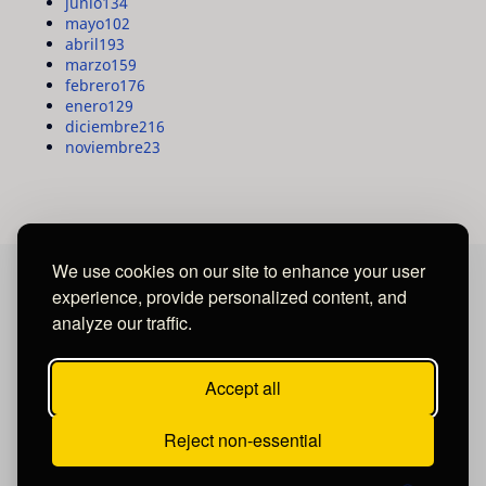
junio
134
mayo
102
abril
193
marzo
159
febrero
176
enero
129
diciembre
216
noviembre
23
We use cookies on our site to enhance your user
experience, provide personalized content, and
MAYA MEDIA GROUP
analyze our traffic.
Ubicados en Tegucigalpa - Honduras.
Accept all
Reject non-essential