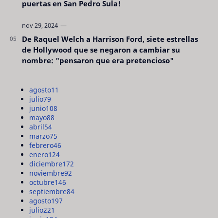
puertas en San Pedro Sula!
De Raquel Welch a Harrison Ford, siete estrellas
de Hollywood que se negaron a cambiar su
nombre: "pensaron que era pretencioso"
agosto
11
julio
79
junio
108
mayo
88
abril
54
marzo
75
febrero
46
enero
124
diciembre
172
noviembre
92
octubre
146
septiembre
84
agosto
197
julio
221