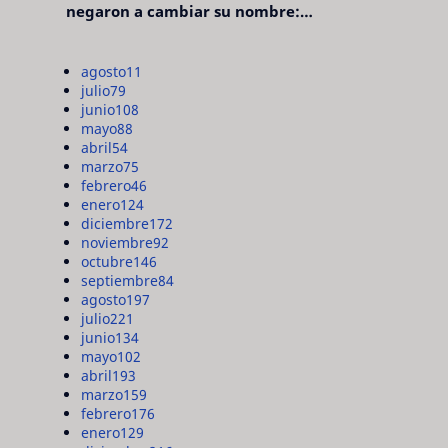
negaron a cambiar su nombre:
"pensaron que era pretencioso"
agosto
11
julio
79
junio
108
mayo
88
abril
54
marzo
75
febrero
46
enero
124
diciembre
172
noviembre
92
octubre
146
septiembre
84
agosto
197
julio
221
junio
134
mayo
102
abril
193
marzo
159
febrero
176
enero
129