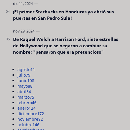
¡El primer Starbucks en Honduras ya abrió sus
puertas en San Pedro Sula!
De Raquel Welch a Harrison Ford, siete estrellas
de Hollywood que se negaron a cambiar su
nombre: "pensaron que era pretencioso"
agosto
11
julio
79
junio
108
mayo
88
abril
54
marzo
75
febrero
46
enero
124
diciembre
172
noviembre
92
octubre
146