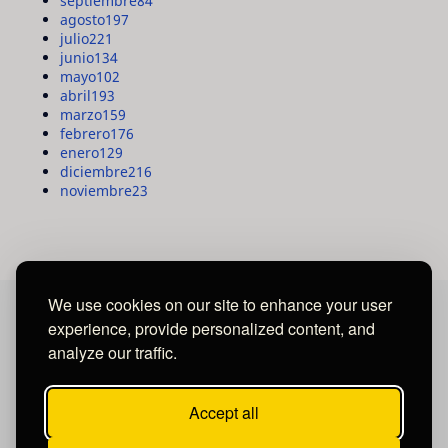
septiembre
84
agosto
197
julio
221
junio
134
mayo
102
abril
193
marzo
159
febrero
176
enero
129
diciembre
216
noviembre
23
We use cookies on our site to enhance your user
experience, provide personalized content, and
MAYA MEDIA GROUP
analyze our traffic.
Ubicados en Tegucigalpa - Honduras.
Accept all