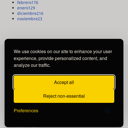
febrero
176
enero
129
diciembre
216
noviembre
23
We use cookies on our site to enhance your user
experience, provide personalized content, and
MAYA MEDIA GROUP
analyze our traffic.
Ubicados en Tegucigalpa - Honduras.
Accept all
Reject non-essential
Preferences
Publicar un comentario