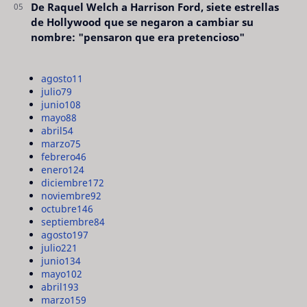
De Raquel Welch a Harrison Ford, siete estrellas
de Hollywood que se negaron a cambiar su
nombre: "pensaron que era pretencioso"
agosto
11
julio
79
junio
108
mayo
88
abril
54
marzo
75
febrero
46
enero
124
diciembre
172
noviembre
92
octubre
146
septiembre
84
agosto
197
julio
221
junio
134
mayo
102
abril
193
marzo
159