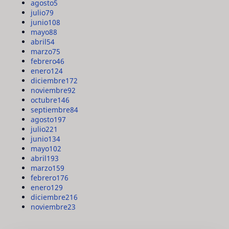
agosto
5
julio
79
junio
108
mayo
88
abril
54
marzo
75
febrero
46
enero
124
diciembre
172
noviembre
92
octubre
146
septiembre
84
agosto
197
julio
221
junio
134
mayo
102
abril
193
marzo
159
febrero
176
enero
129
diciembre
216
noviembre
23