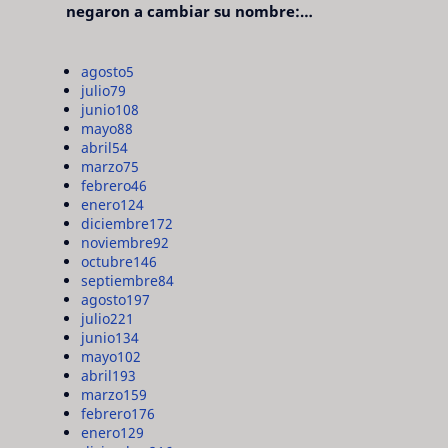
negaron a cambiar su nombre:
"pensaron que era pretencioso"
agosto
5
julio
79
junio
108
mayo
88
abril
54
marzo
75
febrero
46
enero
124
diciembre
172
noviembre
92
octubre
146
septiembre
84
agosto
197
julio
221
junio
134
mayo
102
abril
193
marzo
159
febrero
176
enero
129