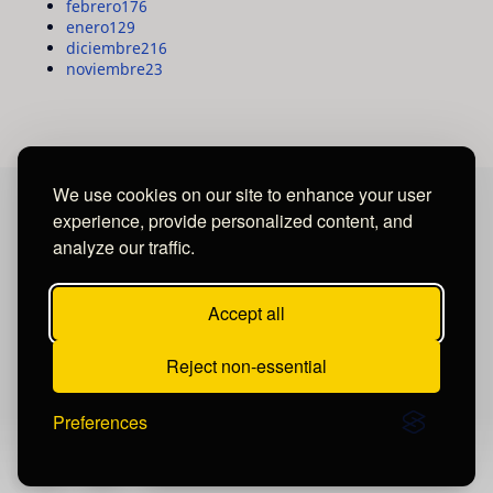
febrero
176
enero
129
diciembre
216
noviembre
23
We use cookies on our site to enhance your user
experience, provide personalized content, and
MAYA MEDIA GROUP
analyze our traffic.
Ubicados en Tegucigalpa - Honduras.
Accept all
Reject non-essential
Preferences
Publicar un comentario