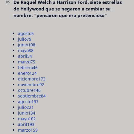
De Raquel Welch a Harrison Ford, siete estrellas
de Hollywood que se negaron a cambiar su
nombre: "pensaron que era pretencioso"
agosto
5
julio
79
junio
108
mayo
88
abril
54
marzo
75
febrero
46
enero
124
diciembre
172
noviembre
92
octubre
146
septiembre
84
agosto
197
julio
221
junio
134
mayo
102
abril
193
marzo
159