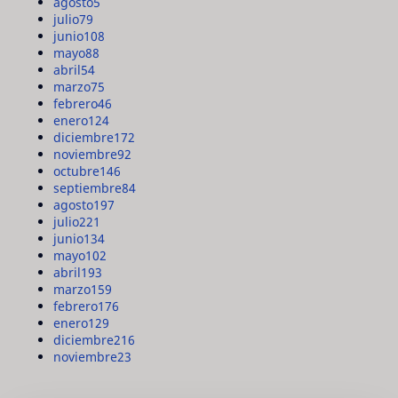
agosto
5
julio
79
junio
108
mayo
88
abril
54
marzo
75
febrero
46
enero
124
diciembre
172
noviembre
92
octubre
146
septiembre
84
agosto
197
julio
221
junio
134
mayo
102
abril
193
marzo
159
febrero
176
enero
129
diciembre
216
noviembre
23