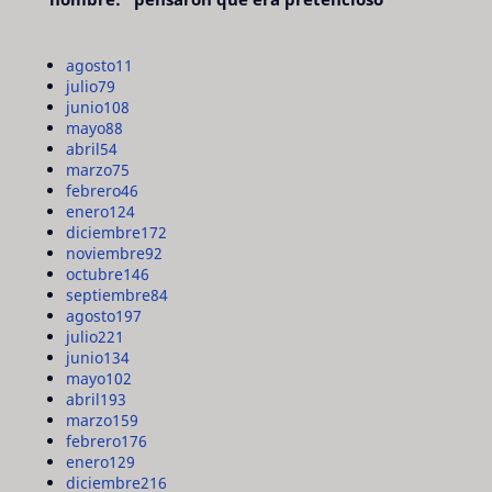
agosto
11
julio
79
junio
108
mayo
88
abril
54
marzo
75
febrero
46
enero
124
diciembre
172
noviembre
92
octubre
146
septiembre
84
agosto
197
julio
221
junio
134
mayo
102
abril
193
marzo
159
febrero
176
enero
129
diciembre
216