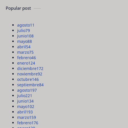
Popular post
agosto
11
julio
79
junio
108
mayo
88
abril
54
marzo
75
febrero
46
enero
124
diciembre
172
noviembre
92
octubre
146
septiembre
84
agosto
197
julio
221
junio
134
mayo
102
abril
193
marzo
159
febrero
176