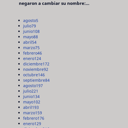
negaron a cambiar su nombre:
"pensaron que era pretencioso"
agosto
5
julio
79
junio
108
mayo
88
abril
54
marzo
75
febrero
46
enero
124
diciembre
172
noviembre
92
octubre
146
septiembre
84
agosto
197
julio
221
junio
134
mayo
102
abril
193
marzo
159
febrero
176
enero
129