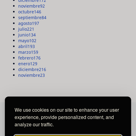
diciembre
172
noviembre
92
octubre
146
septiembre
84
agosto
197
julio
221
junio
134
mayo
102
abril
193
marzo
159
febrero
176
enero
129
diciembre
216
noviembre
23
We use cookies on our site to enhance your user
experience, provide personalized content, and
MAYA MEDIA GROUP
analyze our traffic.