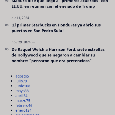
Maduro dice que llegó a "primeros acuerdos" con
EE.UU. en reunión con el enviado de Trump
¡El primer Starbucks en Honduras ya abrió sus
puertas en San Pedro Sula!
De Raquel Welch a Harrison Ford, siete estrellas
de Hollywood que se negaron a cambiar su
nombre: "pensaron que era pretencioso"
agosto
5
julio
79
junio
108
mayo
88
abril
54
marzo
75
febrero
46
enero
124