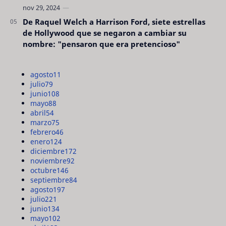
De Raquel Welch a Harrison Ford, siete estrellas
de Hollywood que se negaron a cambiar su
nombre: "pensaron que era pretencioso"
agosto
11
julio
79
junio
108
mayo
88
abril
54
marzo
75
febrero
46
enero
124
diciembre
172
noviembre
92
octubre
146
septiembre
84
agosto
197
julio
221
junio
134
mayo
102