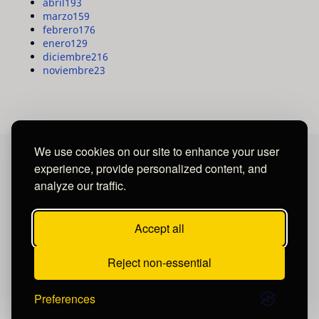
abril
193
marzo
159
febrero
176
enero
129
diciembre
216
noviembre
23
We use cookies on our site to enhance your user
experience, provide personalized content, and
MAYA MEDIA GROUP
analyze our traffic.
Ubicados en Tegucigalpa - Honduras.
Accept all
Reject non-essential
Preferences