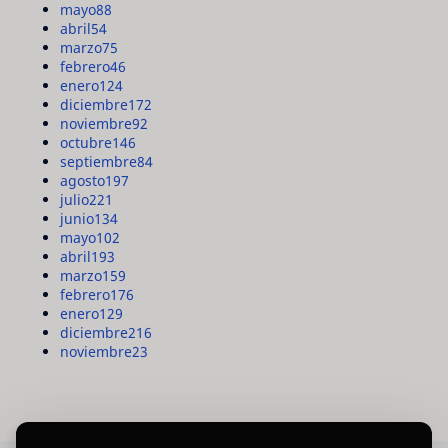
mayo
88
abril
54
marzo
75
febrero
46
enero
124
diciembre
172
noviembre
92
octubre
146
septiembre
84
agosto
197
julio
221
junio
134
mayo
102
abril
193
marzo
159
febrero
176
enero
129
diciembre
216
noviembre
23