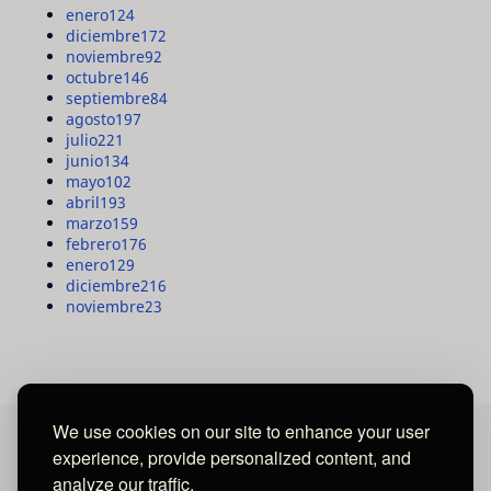
enero
124
diciembre
172
noviembre
92
octubre
146
septiembre
84
agosto
197
julio
221
junio
134
mayo
102
abril
193
marzo
159
febrero
176
enero
129
diciembre
216
noviembre
23
We use cookies on our site to enhance your user
experience, provide personalized content, and
MAYA MEDIA GROUP
analyze our traffic.