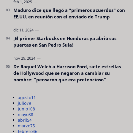
Maduro dice que llegó a "primeros acuerdos" con
EE.UU. en reunión con el enviado de Trump
¡El primer Starbucks en Honduras ya abrió sus
puertas en San Pedro Sula!
De Raquel Welch a Harrison Ford, siete estrellas
de Hollywood que se negaron a cambiar su
nombre: "pensaron que era pretencioso"
agosto
11
julio
79
junio
108
mayo
88
abril
54
marzo
75
febrero
46