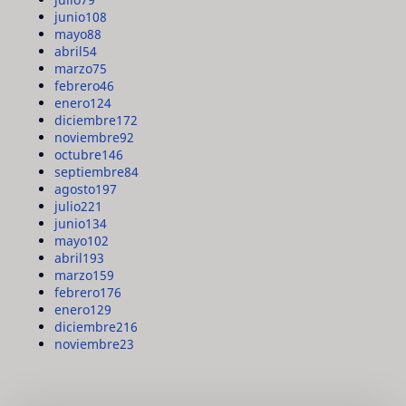
junio
108
mayo
88
abril
54
marzo
75
febrero
46
enero
124
diciembre
172
noviembre
92
octubre
146
septiembre
84
agosto
197
julio
221
junio
134
mayo
102
abril
193
marzo
159
febrero
176
enero
129
diciembre
216
noviembre
23