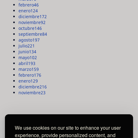
febrero
46
enero
124
diciembre
172
noviembre
92
octubre
146
septiembre
84
agosto
197
julio
221
junio
134
mayo
102
abril
193
marzo
159
febrero
176
enero
129
diciembre
216
noviembre
23
We use cookies on our site to enhance your user
experience, provide personalized content, and