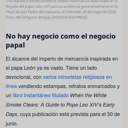
Una bandera estadounidense ondea mientras los fieles esperan la
llegada del papa León XVI para su audiencia general semanal en la
Plaza de San Pedro del Vaticano, el miércoles 28 de mayo de 2025.
(Foto AP/Gregorio Borgia)
(ASSOCIATED PRESS)
No hay negocio como el negocio
papal
El alcance del imperio de mercancía inspirada en
el papa León ya es vasto. Tiene un lado
devocional, con
varios minoristas religiosos en
línea
vendiendo estampas, retratos enmarcados y
un
libro instantáneo titulado
When the White
Smoke Clears: A Guide to Pope Leo XIV’s Early
, cuya publicación está prevista para el 30 de
Days
junio.