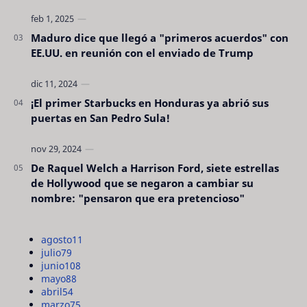
Maduro dice que llegó a "primeros acuerdos" con
EE.UU. en reunión con el enviado de Trump
¡El primer Starbucks en Honduras ya abrió sus
puertas en San Pedro Sula!
De Raquel Welch a Harrison Ford, siete estrellas
de Hollywood que se negaron a cambiar su
nombre: "pensaron que era pretencioso"
agosto
11
julio
79
junio
108
mayo
88
abril
54
marzo
75