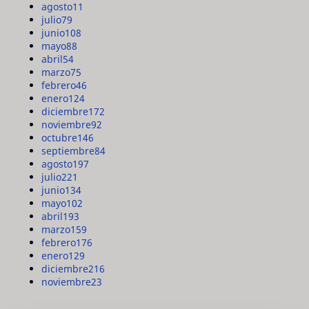
agosto
11
julio
79
junio
108
mayo
88
abril
54
marzo
75
febrero
46
enero
124
diciembre
172
noviembre
92
octubre
146
septiembre
84
agosto
197
julio
221
junio
134
mayo
102
abril
193
marzo
159
febrero
176
enero
129
diciembre
216
noviembre
23