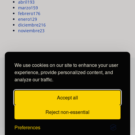
abril
193
marzo
159
febrero
176
enero
129
diciembre
216
noviembre
23
We use cookies on our site to enhance your user
experience, provide personalized content, and
MAYA MEDIA GROUP
analyze our traffic.
Ubicados en Tegucigalpa - Honduras.
Accept all
Reject non-essential
Preferences