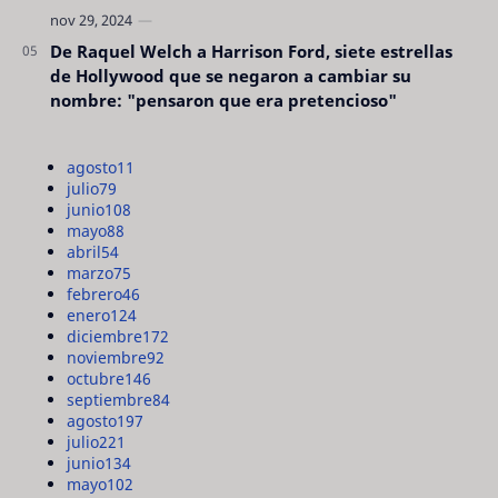
De Raquel Welch a Harrison Ford, siete estrellas
de Hollywood que se negaron a cambiar su
nombre: "pensaron que era pretencioso"
agosto
11
julio
79
junio
108
mayo
88
abril
54
marzo
75
febrero
46
enero
124
diciembre
172
noviembre
92
octubre
146
septiembre
84
agosto
197
julio
221
junio
134
mayo
102