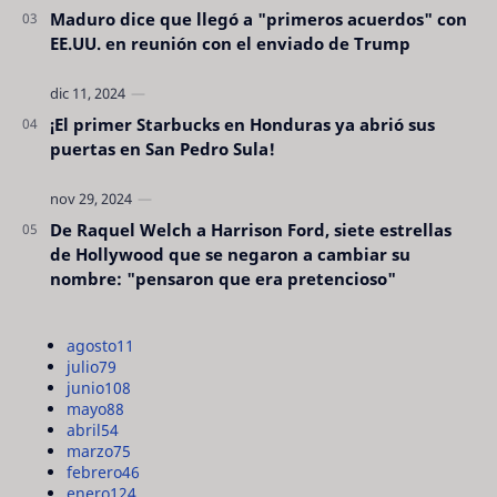
Maduro dice que llegó a "primeros acuerdos" con
EE.UU. en reunión con el enviado de Trump
¡El primer Starbucks en Honduras ya abrió sus
puertas en San Pedro Sula!
De Raquel Welch a Harrison Ford, siete estrellas
de Hollywood que se negaron a cambiar su
nombre: "pensaron que era pretencioso"
agosto
11
julio
79
junio
108
mayo
88
abril
54
marzo
75
febrero
46
enero
124