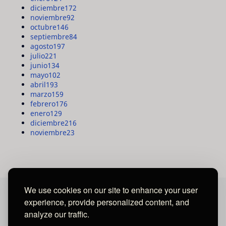
diciembre
172
noviembre
92
octubre
146
septiembre
84
agosto
197
julio
221
junio
134
mayo
102
abril
193
marzo
159
febrero
176
enero
129
diciembre
216
noviembre
23
We use cookies on our site to enhance your user
experience, provide personalized content, and
MAYA MEDIA GROUP
analyze our traffic.