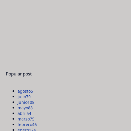
Popular post
agosto
5
julio
79
junio
108
mayo
88
abril
54
marzo
75
febrero
46
enero
124