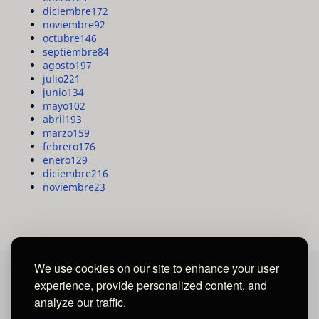
diciembre
172
noviembre
92
octubre
146
septiembre
84
agosto
197
julio
221
junio
134
mayo
102
abril
193
marzo
159
febrero
176
enero
129
diciembre
216
noviembre
23
We use cookies on our site to enhance your user
experience, provide personalized content, and
MAYA MEDIA GROUP
analyze our traffic.