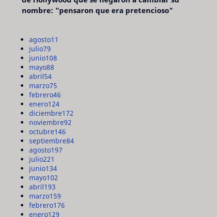
nombre: "pensaron que era pretencioso"
agosto
11
julio
79
junio
108
mayo
88
abril
54
marzo
75
febrero
46
enero
124
diciembre
172
noviembre
92
octubre
146
septiembre
84
agosto
197
julio
221
junio
134
mayo
102
abril
193
marzo
159
febrero
176
enero
129