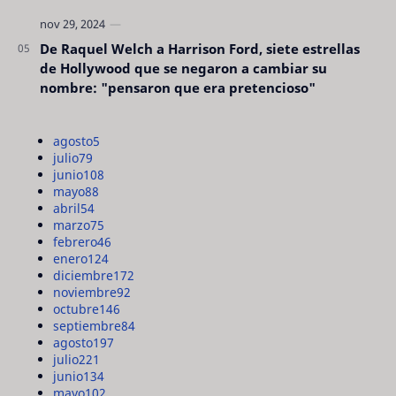
De Raquel Welch a Harrison Ford, siete estrellas
de Hollywood que se negaron a cambiar su
nombre: "pensaron que era pretencioso"
agosto
5
julio
79
junio
108
mayo
88
abril
54
marzo
75
febrero
46
enero
124
diciembre
172
noviembre
92
octubre
146
septiembre
84
agosto
197
julio
221
junio
134
mayo
102