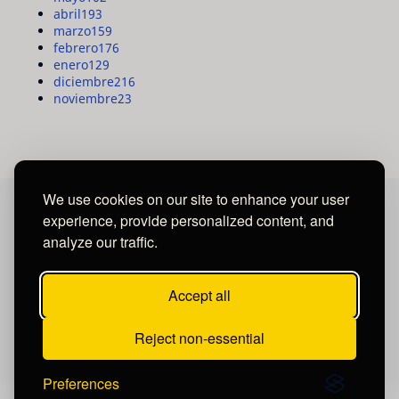
abril
193
marzo
159
febrero
176
enero
129
diciembre
216
noviembre
23
We use cookies on our site to enhance your user
experience, provide personalized content, and
MAYA MEDIA GROUP
analyze our traffic.
Ubicados en Tegucigalpa - Honduras.
Accept all
Reject non-essential
Preferences