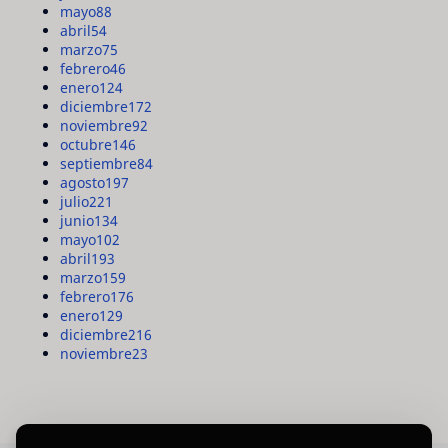
mayo
88
abril
54
marzo
75
febrero
46
enero
124
diciembre
172
noviembre
92
octubre
146
septiembre
84
agosto
197
julio
221
junio
134
mayo
102
abril
193
marzo
159
febrero
176
enero
129
diciembre
216
noviembre
23