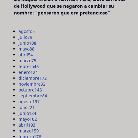
de Hollywood que se negaron a cambiar su
nombre: "pensaron que era pretencioso"
agosto
5
julio
79
junio
108
mayo
88
abril
54
marzo
75
febrero
46
enero
124
diciembre
172
noviembre
92
octubre
146
septiembre
84
agosto
197
julio
221
junio
134
mayo
102
abril
193
marzo
159
febrero
176