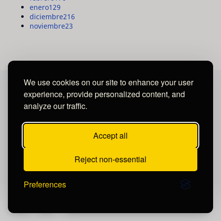
enero
129
diciembre
216
noviembre
23
We use cookies on our site to enhance your user
experience, provide personalized content, and
MAYA MEDIA GROUP
analyze our traffic.
Ubicados en Tegucigalpa - Honduras.
Accept all
Reject non-essential
Preferences
Publicar un comentario