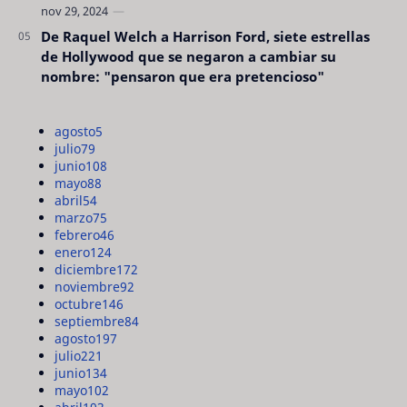
De Raquel Welch a Harrison Ford, siete estrellas
de Hollywood que se negaron a cambiar su
nombre: "pensaron que era pretencioso"
agosto
5
julio
79
junio
108
mayo
88
abril
54
marzo
75
febrero
46
enero
124
diciembre
172
noviembre
92
octubre
146
septiembre
84
agosto
197
julio
221
junio
134
mayo
102