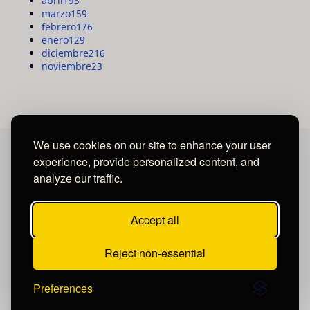
abril
193
marzo
159
febrero
176
enero
129
diciembre
216
noviembre
23
We use cookies on our site to enhance your user
experience, provide personalized content, and
MAYA MEDIA GROUP
analyze our traffic.
Ubicados en Tegucigalpa - Honduras.
Accept all
Reject non-essential
Preferences