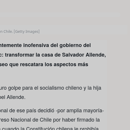
en Chile. [Getty Images]
ntemente inofensiva del gobierno del
c: transformar la casa de Salvador Allende,
seo que rescatara los aspectos más
uro golpe para el socialismo chileno y la hija
bel Allende.
onal de ese país decidió -por amplia mayoría-
greso Nacional de Chile por haber firmado la
cuando la Constitución chilena le prohibía