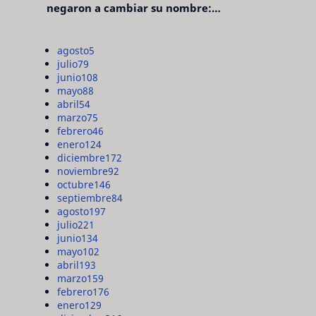
negaron a cambiar su nombre:
"pensaron que era pretencioso"
agosto
5
julio
79
junio
108
mayo
88
abril
54
marzo
75
febrero
46
enero
124
diciembre
172
noviembre
92
octubre
146
septiembre
84
agosto
197
julio
221
junio
134
mayo
102
abril
193
marzo
159
febrero
176
enero
129