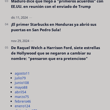
Maduro dice que llegó a "primeros acuerdos" con
EE.UU. en reunión con el enviado de Trump
¡El primer Starbucks en Honduras ya abrió sus
puertas en San Pedro Sula!
De Raquel Welch a Harrison Ford, siete estrellas
de Hollywood que se negaron a cambiar su
nombre: "pensaron que era pretencioso"
agosto
11
julio
79
junio
108
mayo
88
abril
54
marzo
75
febrero
46
enero
124