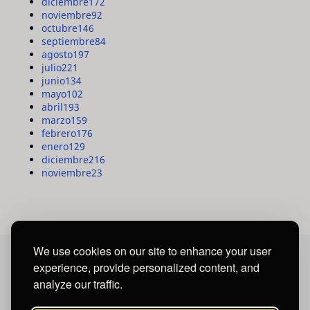
diciembre
172
noviembre
92
octubre
146
septiembre
84
agosto
197
julio
221
junio
134
mayo
102
abril
193
marzo
159
febrero
176
enero
129
diciembre
216
noviembre
23
We use cookies on our site to enhance your user
experience, provide personalized content, and
MAYA MEDIA GROUP
analyze our traffic.