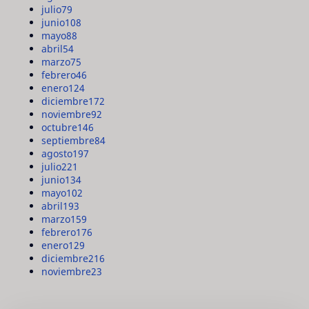
julio
79
junio
108
mayo
88
abril
54
marzo
75
febrero
46
enero
124
diciembre
172
noviembre
92
octubre
146
septiembre
84
agosto
197
julio
221
junio
134
mayo
102
abril
193
marzo
159
febrero
176
enero
129
diciembre
216
noviembre
23